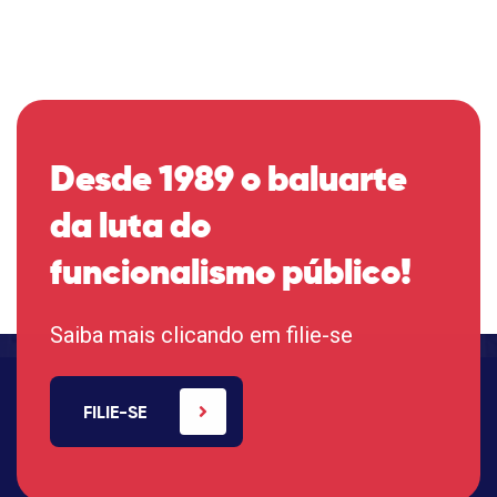
Desde 1989 o baluarte
da luta do
funcionalismo público!
Saiba mais clicando em filie-se
FILIE-SE